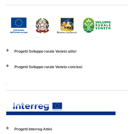
Progetti Sviluppo rurale Veneto attivi
Progetti Sviluppo rurale Veneto conclusi
.
Progetti Interreg Attivi