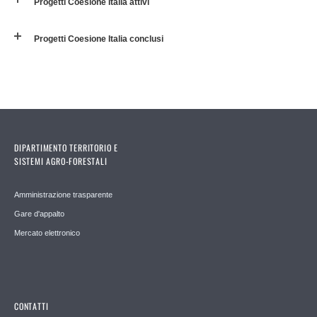
Progetti Coesione Italia attivi
Progetti Coesione Italia conclusi
DIPARTIMENTO TERRITORIO E
SISTEMI AGRO-FORESTALI
Amministrazione trasparente
Gare d'appalto
Mercato elettronico
CONTATTI