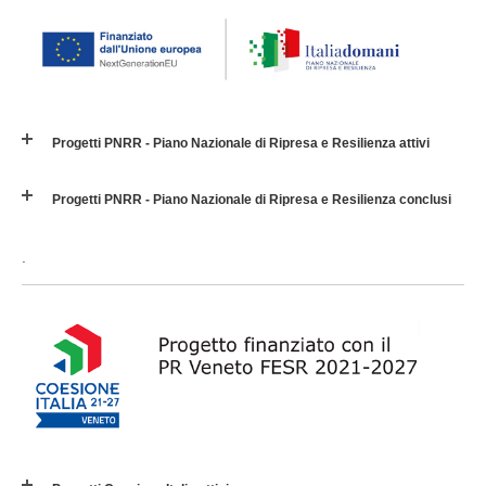
Progetti PNRR - Piano Nazionale di Ripresa e Resilienza attivi
Progetti PNRR - Piano Nazionale di Ripresa e Resilienza conclusi
.