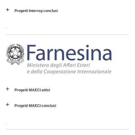
Progetti Interreg conclusi
.
Progetti MAECI attivi
Progetti MAECI conclusi
.