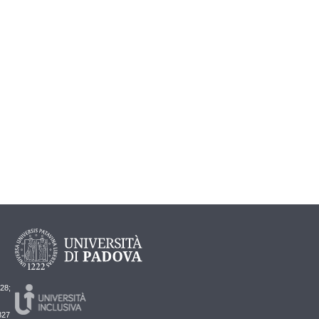
728;
827