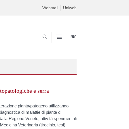
Webmail
Uniweb
ENG
SEARCH
itopatologiche e serra
interazione pianta/patogeno utilizzando
iagnostica di malattie di piante di
 dalla Regione Veneto; attività sperimentali
 Medicina Veterinaria (tirocinio, tesi),