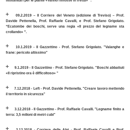
fitosanitari per le piante «Vanno rimosse in fretta» ”.
09.2.2019 – Il Corriere del Veneto (edizione di Treviso) – Prof.
Davide Pettenella, Prof. Raffaele Cavalli, e Prof. Stefano Grigolato.
“Ecatombe dei boschi, serve una regia «Il prezzo del legname sta
crollando» ”.
10.1.2019 - Il Gazzettino - Prof. Stefano Grigolato. "Valanghe e
frane: pericolo altissimo"
9.1.2019 - Il Gazzettino - Prof. Stefano Grigolato. "Boschi abbattuti
«Il ripristino ora è difficoltoso» "
7.12.2018 - Left - Prof. Davide Pettenella. "Creare lavoro mettendo
il territorio in sicurezza"
3.12.2018 - Il Gazzettino - Prof. Raffaele Cavalli. "Legname finito a
terra: 3,5 milioni di metri cubi"
2.12.2018 - Corriere delle Alpi - Prof. Raffaele Cavalli e Prof.