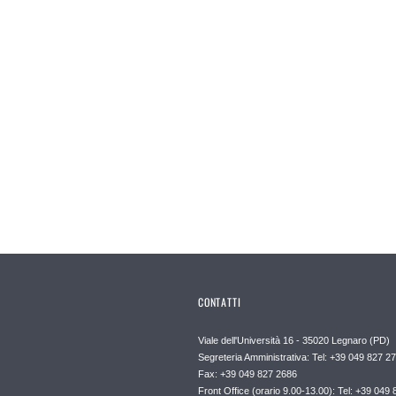
CONTATTI
Viale dell'Università 16 - 35020 Legnaro (PD)
Segreteria Amministrativa: Tel: +39 049 827 2
Fax: +39 049 827 2686
Front Office (orario 9.00-13.00): Tel: +39 049 