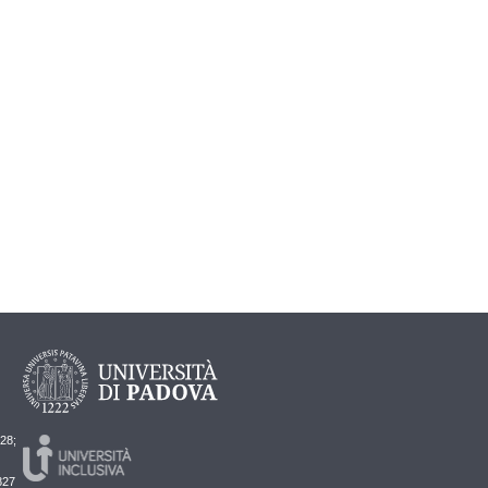
728;
827