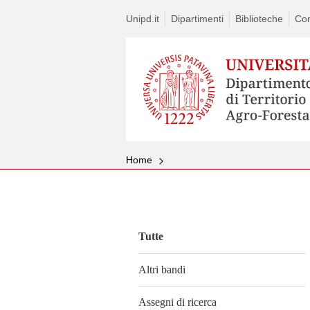
Unipd.it
Dipartimenti
Biblioteche
Con
Home
Vai
al
contenuto
Tutte
Altri bandi
Assegni di ricerca