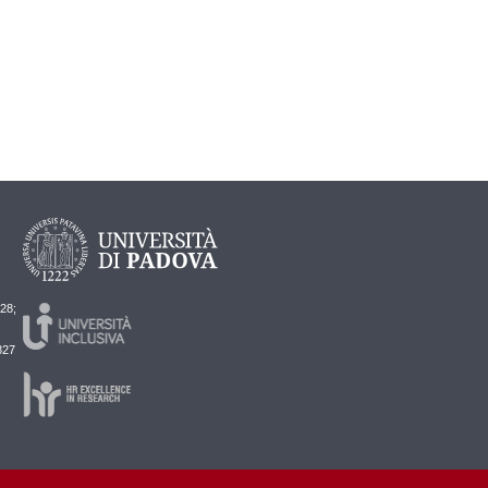
728;
827