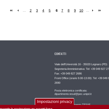
…
2
3
4
5
6
7
8
9
10
…
CONTATTI
Viale dell'Università 16 - 35020 Legnaro (PD)
Segreteria Amministrativa: Tel: +39 049 827 2
Fax: +39 049 827 2686
Front Office (orario 9.00-13.00): Tel: +39 049 
2690
Posta elettronica certificata:
dipartimento.tesaf@pec.unipd.it
Impostazioni privacy
Direzione Dipartimento TESAF
direzione.tesaf@unipd.it