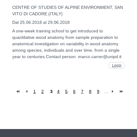
CENTRE OF STUDIES OF ALPINE ENVIRONMENT, SAN
VITO DI CADORE (ITALY)
Dal 25.06.2018 al 29.06.2018
A one-week training school to get introduced to
quantitative wood anatomy from sample preparation to
anatomical investigation on variability in wood anatomy
among species, individuals and over time, from a single
year to centuries.Contact person: marco.carrer@unipd.it
Leggi
1
2
3
4
5
6
7
8
9
…
Pages