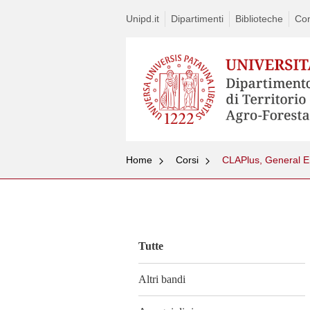
Unipd.it
Dipartimenti
Biblioteche
Con
Home
Corsi
CLAPlus, General E
Vai
al
contenuto
Tutte
Altri bandi