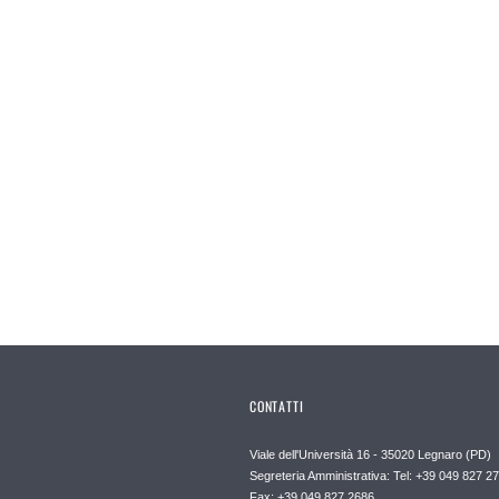
CONTATTI
Viale dell'Università 16 - 35020 Legnaro (PD)
Segreteria Amministrativa: Tel: +39 049 827 2
Fax: +39 049 827 2686