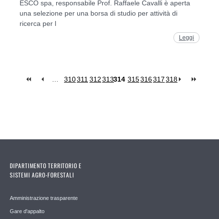
ESCO spa, responsabile Prof. Raffaele Cavalli è aperta
una selezione per una borsa di studio per attività di
ricerca per l
Leggi
…
310
311
312
313
314
315
316
317
318
Pages
DIPARTIMENTO TERRITORIO E
SISTEMI AGRO-FORESTALI
Amministrazione trasparente
Gare d'appalto