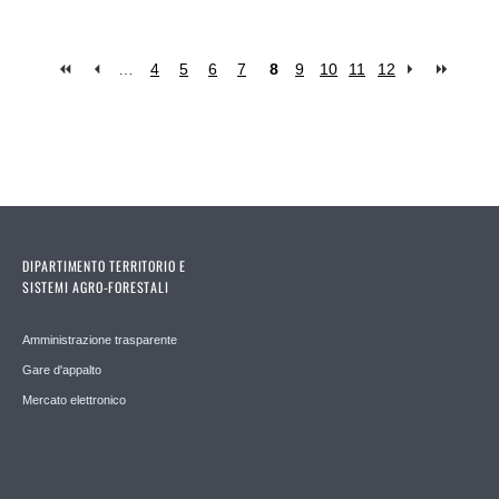
…
4
5
6
7
8
9
10
11
12
Pages
DIPARTIMENTO TERRITORIO E
SISTEMI AGRO-FORESTALI
Amministrazione trasparente
Gare d'appalto
Mercato elettronico