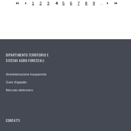
1
2
3
4
5
6
7
8
9
…
Pages
DIPARTIMENTO TERRITORIO E
SISTEMI AGRO-FORESTALI
Amministrazione trasparente
Gare d'appalto
Mercato elettronico
CONTATTI