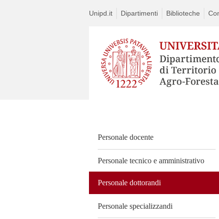
Unipd.it
Dipartimenti
Biblioteche
Con
Vai
al
contenuto
Personale docente
Personale tecnico e amministrativo
Personale dottorandi
Personale specializzandi