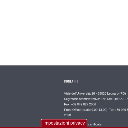
CONTATTI
Viale dell'Università 16 - 35020 Legnaro (PD)
Segreteria Amministrativa: Tel: +39 049 827 2
Fax: +39 049 827 2686
Front Office (orario 9.00-13.00): Tel: +39 049 
2690
Impostazioni privacy
Posta elettronica certificata: