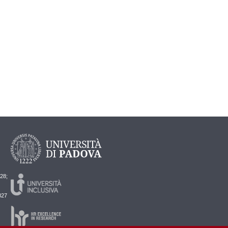
728;
827