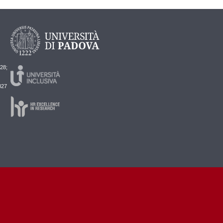
728;
827