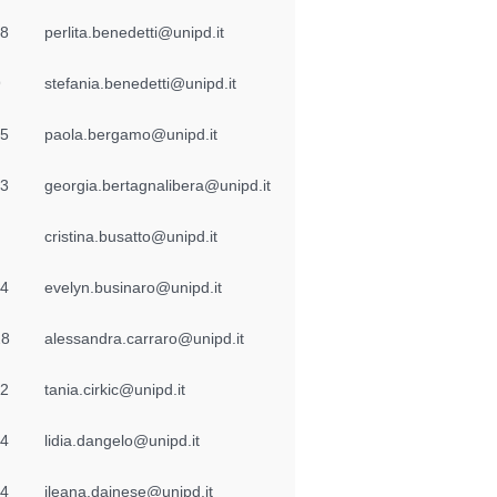
48
perlita.benedetti@unipd.it
9
stefania.benedetti@unipd.it
75
paola.bergamo@unipd.it
93
georgia.bertagnalibera@unipd.it
cristina.busatto@unipd.it
24
evelyn.businaro@unipd.it
28
alessandra.carraro@unipd.it
72
tania.cirkic@unipd.it
44
lidia.dangelo@unipd.it
84
ileana.dainese@unipd.it