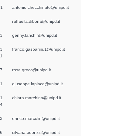
71
antonio.checchinato@unipd.it
raffaella.dibona@unipd.it
33
genny.fanchin@unipd.it
3,
franco.gasparini.1@unipd.it
81
67
rosa.greco@unipd.it
61
giuseppe.laplaca@unipd.it
1,
chiara.marchina@unipd.it
74
73
enrico.marcolin@unipd.it
96
silvana.odorizzi@unipd.it