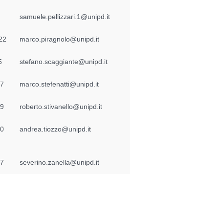
samuele.pellizzari.1@unipd.it
522
marco.piragnolo@unipd.it
5
stefano.scaggiante@unipd.it
87
marco.stefenatti@unipd.it
79
roberto.stivanello@unipd.it
90
andrea.tiozzo@unipd.it
87
severino.zanella@unipd.it