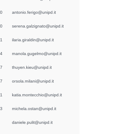
30
antonio.ferigo@unipd.it
70
serena.galzignato@unipd.it
31
ilaria.giraldin@unipd.it
24
manola.gugelmo@unipd.it
27
thuyen.kieu@unipd.it
97
orsola.milani@unipd.it
91
katia.montecchio@unipd.it
23
michela.ostan@unipd.it
9
daniele.pulit@unipd.it