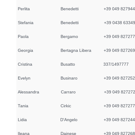
Perlita
Benedetti
+39 049 82794
Stefania
Benedetti
+39 0438 6334
Paola
Bergamo
+39 049 82727
Georgia
Bertagna Libera
+39 049 82726
Cristina
Busatto
337/1497777
Evelyn
Businaro
+39 049 82725
Alessandra
Carraro
+39 049 82727
Tania
Cirkic
+39 049 82727
Lidia
D'Angelo
+39 049 82724
Ileana
Dainese
+39 049 82726