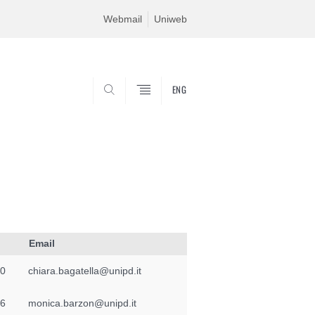
Webmail
Uniweb
ENG
SEARCH
Email
50
chiara.bagatella@unipd.it
66
monica.barzon@unipd.it