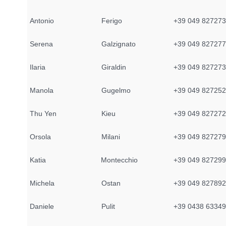
Antonio
Ferigo
+39 049 82727
Serena
Galzignato
+39 049 82727
Ilaria
Giraldin
+39 049 82727
Manola
Gugelmo
+39 049 82725
Thu Yen
Kieu
+39 049 82727
Orsola
Milani
+39 049 82727
Katia
Montecchio
+39 049 82729
Michela
Ostan
+39 049 82789
Daniele
Pulit
+39 0438 6334