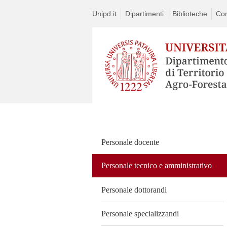
Unipd.it
Dipartimenti
Biblioteche
Con
Vai
al
contenuto
Personale docente
Personale tecnico e amministrativo
Personale dottorandi
Personale specializzandi