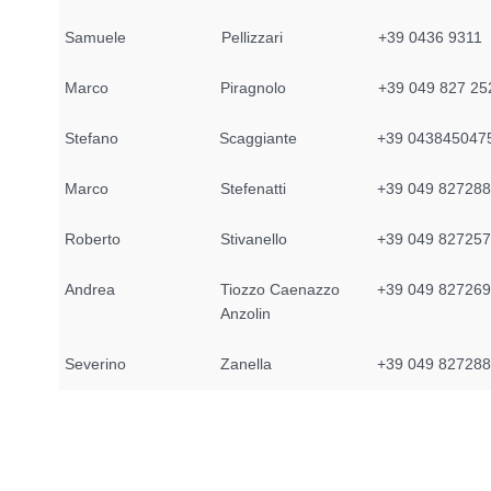
Samuele
Pellizzari
+39 0436 9311
Marco
Piragnolo
+39 049 827 2
Stefano
Scaggiante
+39 043845047
Marco
Stefenatti
+39 049 82728
Roberto
Stivanello
+39 049 82725
Andrea
Tiozzo Caenazzo
+39 049 82726
Anzolin
Severino
Zanella
+39 049 82728