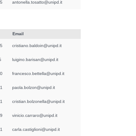
85
antonella.tosatto@unipd.it
Email
65
cristiano.baldoin@unipd.it
5
luigino.barisan@unipd.it
90
francesco.bettella@unipd.it
51
paola.bolzon@unipd.it
01
cristian.bolzonella@unipd.it
99
vinicio.carraro@unipd.it
91
carla.castiglioni@unipd.it