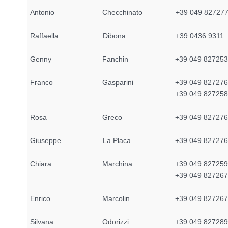
Antonio
Checchinato
+39 049 82727
Raffaella
Dibona
+39 0436 9311
Genny
Fanchin
+39 049 82725
Franco
Gasparini
+39 049 827276
+39 049 82725
Rosa
Greco
+39 049 82727
Giuseppe
La Placa
+39 049 82727
Chiara
Marchina
+39 049 827259
+39 049 82726
Enrico
Marcolin
+39 049 82726
Silvana
Odorizzi
+39 049 82728