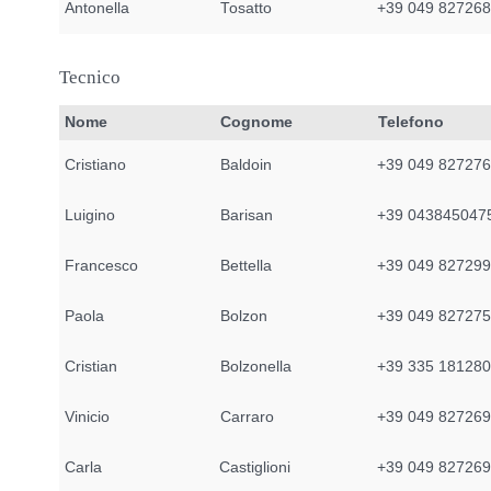
Antonella
Tosatto
+39 049 82726
Tecnico
Nome
Cognome
Telefono
Cristiano
Baldoin
+39 049 82727
Luigino
Barisan
+39 043845047
Francesco
Bettella
+39 049 82729
Paola
Bolzon
+39 049 82727
Cristian
Bolzonella
+39 335 18128
Vinicio
Carraro
+39 049 82726
Carla
Castiglioni
+39 049 82726