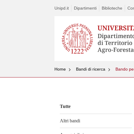
Unipd.it
Dipartimenti
Biblioteche
Con
Home
Bandi di ricerca
Bando per
Vai
al
contenuto
Tutte
Altri bandi