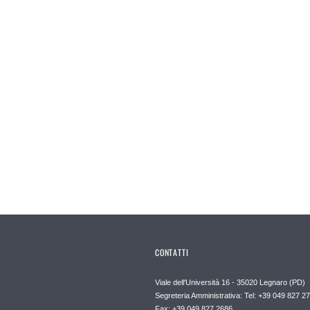
CONTATTI
Viale dell'Università 16 - 35020 Legnaro (PD)
Segreteria Amministrativa: Tel: +39 049 827 2
Fax: +39 049 827 2686