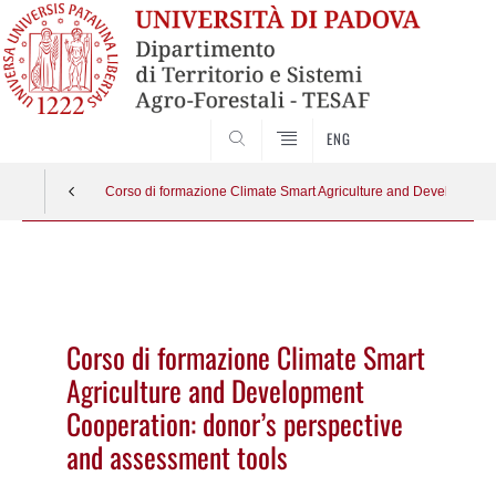
SEARCH
ENG
Corso di formazione Climate Smart Agriculture and Development
Vai
al
contenuto
Corso di formazione Climate Smart
Agriculture and Development
Cooperation: donor’s perspective
and assessment tools