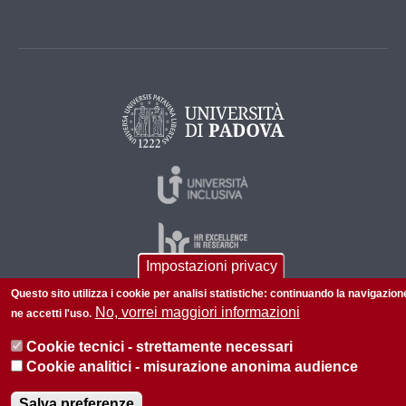
Impostazioni privacy
Questo sito utilizza i cookie per analisi statistiche: continuando la navigazion
No, vorrei maggiori informazioni
ne accetti l'uso.
© 2026 Università di Padova - Tutti i diritti riservati
P.I. 00742430283 C.F. 80006480281
Cookie tecnici - strettamente necessari
Cookie analitici - misurazione anonima audience
Informazioni su questo sito
Privacy policy
Salva preferenze