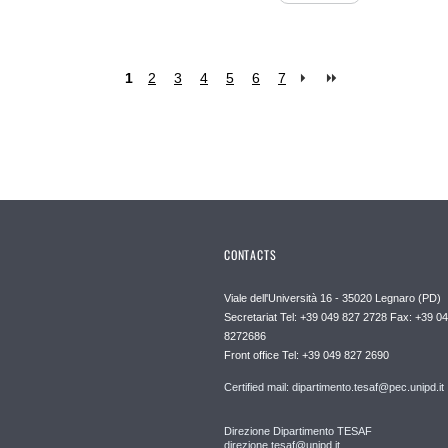
1
2
3
4
5
6
7
CONTACTS
Viale dell'Università 16 - 35020 Legnaro (PD)
Secretariat Tel: +39 049 827 2728 Fax: +39 0
8272686
Front office Tel: +39 049 827 2690
Certified mail: dipartimento.tesaf@pec.unipd.it
Direzione Dipartimento TESAF
direzione.tesaf@unipd.it