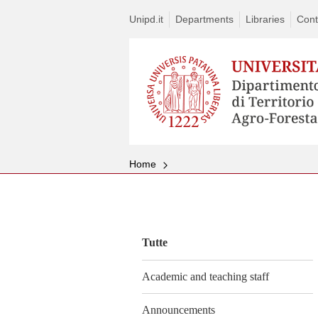
Unipd.it
Departments
Libraries
Cont
Home
Vai
al
contenuto
Tutte
Academic and teaching staff
Announcements