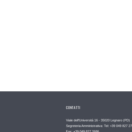
CONTATTI
Viale dell'Università 16 - 35020 Legnaro (PD)
Segreteria Amministrativa: Tel: +39 049 827 2
Fax: +39 049 827 2686