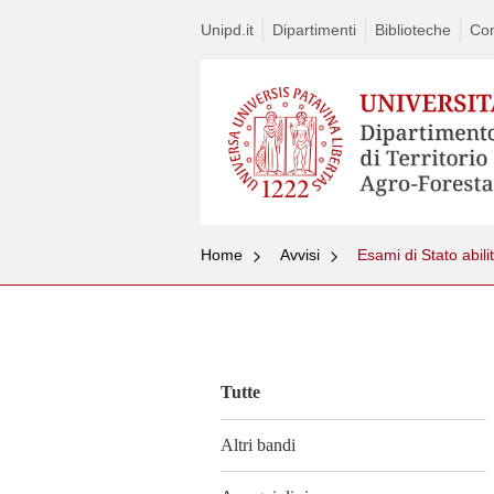
Unipd.it
Dipartimenti
Biblioteche
Con
Home
Avvisi
Esami di Stato abili
Vai
al
contenuto
Tutte
Altri bandi